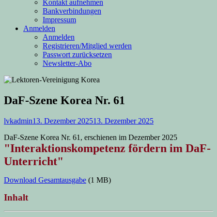
Kontakt aufnehmen
Bankverbindungen
Impressum
Anmelden
Anmelden
Registrieren/Mitglied werden
Passwort zurücksetzen
Newsletter-Abo
DaF-Szene Korea Nr. 61
Autor
Veröffentlicht
lvkadmin
13. Dezember 2025
13. Dezember 2025
am
DaF-Szene Korea Nr. 61, erschienen im Dezember 2025
"Interaktionskompetenz fördern im DaF-
Unterricht"
Download Gesamtausgabe
(1 MB)
Inhalt