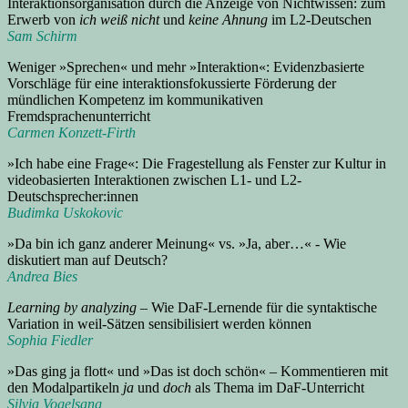
Interaktionsorganisation durch die Anzeige von Nichtwissen: zum
Erwerb von
ich weiß nicht
und
keine Ahnung
im L2-Deutschen
Sam Schirm
Weniger »Sprechen« und mehr »Interaktion«: Evidenzbasierte
Vorschläge für eine interaktionsfokussierte Förderung der
mündlichen Kompetenz im kommunikativen
Fremdsprachenunterricht
Carmen Konzett-Firth
»Ich habe eine Frage«: Die Fragestellung als Fenster zur Kultur in
videobasierten Interaktionen zwischen L1- und L2-
Deutschsprecher:innen
Budimka Uskokovic
»Da bin ich ganz anderer Meinung« vs. »Ja, aber…« - Wie
diskutiert man auf Deutsch?
Andrea Bies
Learning by analyzing
– Wie DaF-Lernende für die syntaktische
Variation in weil-Sätzen sensibilisiert werden können
Sophia Fiedler
»Das ging ja flott« und »Das ist doch schön« – Kommentieren mit
den Modalpartikeln
ja
und
doch
als Thema im DaF-Unterricht
Silvia Vogelsang