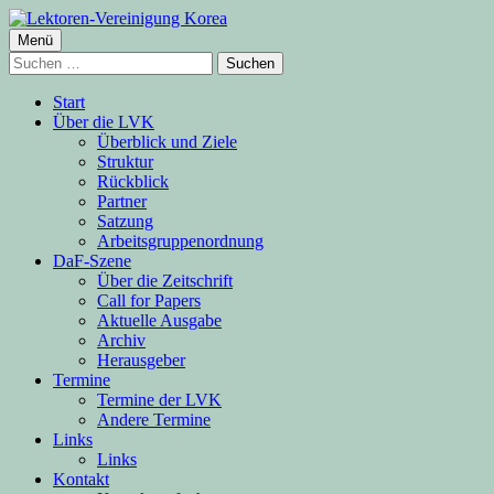
Springe
zum
Primäres
Menü
Lektoren-Vereinigung Korea
Inhalt
Suchen
Menü
nach:
Start
Über die LVK
Überblick und Ziele
Struktur
Rückblick
Partner
Satzung
Arbeitsgruppenordnung
DaF-Szene
Über die Zeitschrift
Call for Papers
Aktuelle Ausgabe
Archiv
Herausgeber
Termine
Termine der LVK
Andere Termine
Links
Links
Kontakt