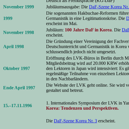
Deutsch als Fremdsprache (KG-DaF)
November 1999
Jubiläumsausgabe: Die
DaF-Szene Korea Nr.
Die sogenannten Hakbuchae-Reformen führen
1999
Germanistik in eine Legitimationskrise. Die
D
erscheint im Mai.
Jubiläum:
100 Jahre DaF in Korea
.
Die
DaF
November 1998
erscheint.
Die Gründung einer Vereinigung der Fachver
April 1998
Deutschunterricht und Germanistik in Korea 
schlussendlich jedoch nicht umgesetzt.
Eröffnung des LVK-Büros in Berlin durch Ma
Mitgliedsbeitrag wird auf 20.000 KRW erhöh
Oktober 1997
den Lektoren in Japan wird intensiviert: Es gi
regelmäßige Teilnahme von einzelnen Lektore
in den Nachbarländern.
Die Website der LVK geht online. Sie wird 
Ende April 1997
gestaltet und betreut.
1. Internationales Symposium der LVK in Y
15.–17.11.1996
Korea: Tendenzen und Perspektiven.
Die
DaF-Szene Korea Nr. 3
erscheint.