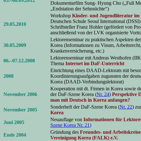
05.–08.09.2012
Dokumentarfilm Sung- Hyung Cho („Full Met
„Endstation der Sehnsüchte“)
Workshop
Kinder- und Jugendliteratur im
Deutschen Schule Seoul International (DSSI
29.05.2010
Schriftsteller Franz Hohler (gefördert von Pro
anschließend von der LVK organisierte Vortr
Lektorenseminar zu praktischen Aspekten der 
30.05.2009
Korea (Informationen zu Visum, Arbeitsrecht
Krankenversicherung, etc.)
Lektorenseminar mit Andreas Westhofen (IIK
06.–07.12.2008
Thema
Internet im DaF-Unterricht
Einrichtung eines DAAD-Lektorats mit beso
2008
Koordinierungsaufgaben zugunsten der deuts
Korea (DAAD-Verbindungslektorat)
Kooperation mit dt. Firmen in Korea sowie 
November 2006
der DaF-Szene Korea (
Nr. 24
)
Perspektive 
man mit Deutsch in Korea anfangen?
Sonderheft der DaF-Szene Korea (
Nr. 22
) z
November 2005
Korea
Neuauflage von
Informationen für Lektore
Juni 2005
Szene Korea Nr. 21
)
Gründung des
Freundes- und Arbeitskreise
Ende 2004
Vereinigung Korea (FALK) e.V.