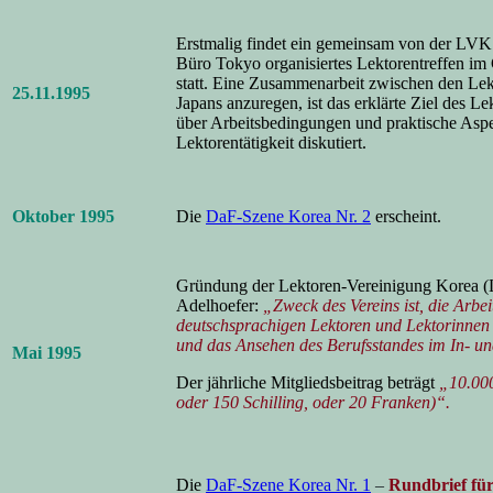
Erstmalig findet ein gemeinsam von der L
Büro Tokyo organisiertes Lektorentreffen im 
statt. Eine Zusammenarbeit zwischen den Le
25.11.1995
Japans anzuregen, ist das erklärte Ziel des Le
über Arbeitsbedingungen und praktische Aspe
Lektorentätigkeit diskutiert.
Oktober 1995
Die
DaF-Szene Korea Nr. 2
erscheint.
Gründung der Lektoren-Vereinigung Korea 
Adelhoefer:
„Zweck des Vereins ist, die Arbei
deutschsprachigen Lektoren und Lektorinnen 
und das Ansehen des Berufsstandes im In- un
Mai 1995
Der jährliche Mitgliedsbeitrag beträgt
„10.00
oder 150 Schilling, oder 20 Franken)“.
Die
DaF-Szene Korea Nr. 1
–
Rundbrief für