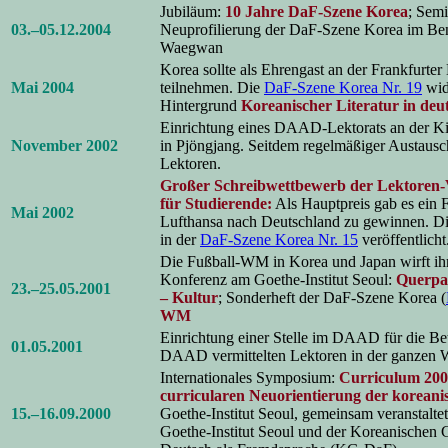
Jubiläum:
10 Jahre DaF-Szene Korea
; Sem
03.–05.12.2004
Neuprofilierung der DaF-Szene Korea im Ben
Waegwan
Korea sollte als Ehrengast an der Frankfurt
Mai 2004
teilnehmen. Die
DaF-Szene Korea Nr. 19
wid
Hintergrund
Koreanischer Literatur in deu
Einrichtung eines DAAD-Lektorats an der Ki
November 2002
in Pjöngjang. Seitdem regelmäßiger Austausc
Lektoren.
Großer Schreibwettbewerb der Lektoren-
für Studierende
:
Als Hauptpreis gab es ein F
Mai 2002
Lufthansa nach Deutschland zu gewinnen. D
in der
DaF-Szene Korea Nr. 15
veröffentlicht
Die Fußball-WM in Korea und Japan wirft ihr
Konferenz am Goethe-Institut Seoul:
Querpa
23.–25.05.2001
– Kultur
; Sonderheft der DaF-Szene Korea (
WM
Einrichtung einer Stelle im DAAD für die B
01.05.2001
DAAD vermittelten Lektoren in der ganzen 
Internationales Symposium:
Curriculum 200
curricularen Neuorientierung der koreani
15.–16.09.2000
Goethe-Institut Seoul, gemeinsam veranstalt
Goethe-Institut Seoul und der Koreanischen G