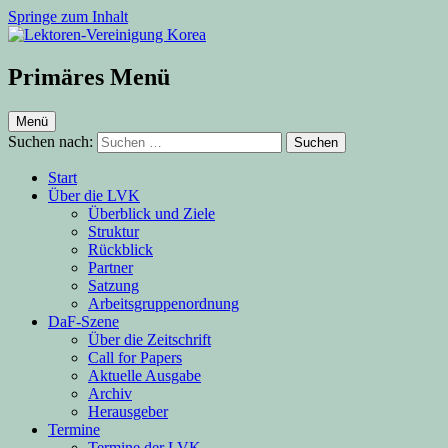
Springe zum Inhalt
Lektoren-Vereinigung Korea
Primäres Menü
Menü
Suchen nach:
Start
Über die LVK
Überblick und Ziele
Struktur
Rückblick
Partner
Satzung
Arbeitsgruppenordnung
DaF-Szene
Über die Zeitschrift
Call for Papers
Aktuelle Ausgabe
Archiv
Herausgeber
Termine
Termine der LVK