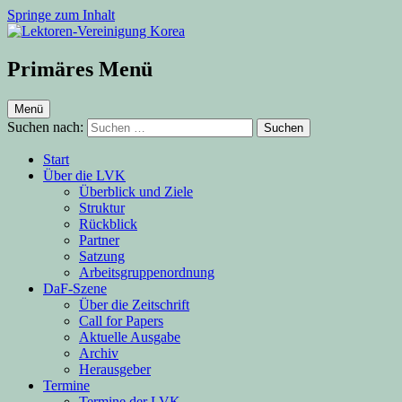
Springe zum Inhalt
Lektoren-Vereinigung Korea
Primäres Menü
Menü
Suchen nach:
Start
Über die LVK
Überblick und Ziele
Struktur
Rückblick
Partner
Satzung
Arbeitsgruppenordnung
DaF-Szene
Über die Zeitschrift
Call for Papers
Aktuelle Ausgabe
Archiv
Herausgeber
Termine
Termine der LVK