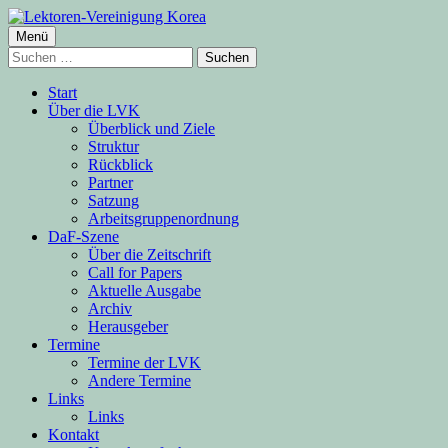
Springe
zum
Primäres
Menü
Lektoren-Vereinigung Korea
Inhalt
Suchen
Menü
nach:
Start
Über die LVK
Überblick und Ziele
Struktur
Rückblick
Partner
Satzung
Arbeitsgruppenordnung
DaF-Szene
Über die Zeitschrift
Call for Papers
Aktuelle Ausgabe
Archiv
Herausgeber
Termine
Termine der LVK
Andere Termine
Links
Links
Kontakt