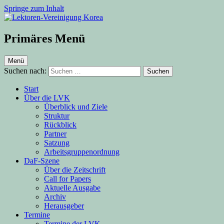
Springe zum Inhalt
Lektoren-Vereinigung Korea
Primäres Menü
Menü
Suchen nach:
Start
Über die LVK
Überblick und Ziele
Struktur
Rückblick
Partner
Satzung
Arbeitsgruppenordnung
DaF-Szene
Über die Zeitschrift
Call for Papers
Aktuelle Ausgabe
Archiv
Herausgeber
Termine
Termine der LVK