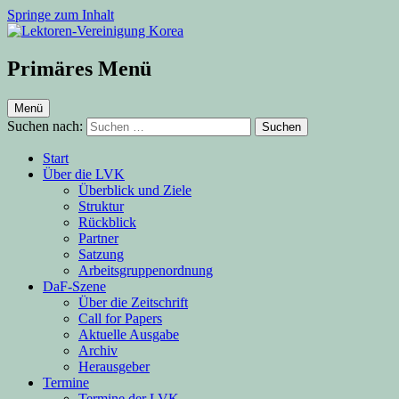
Springe zum Inhalt
Lektoren-Vereinigung Korea
Primäres Menü
Menü
Suchen nach:
Start
Über die LVK
Überblick und Ziele
Struktur
Rückblick
Partner
Satzung
Arbeitsgruppenordnung
DaF-Szene
Über die Zeitschrift
Call for Papers
Aktuelle Ausgabe
Archiv
Herausgeber
Termine
Termine der LVK