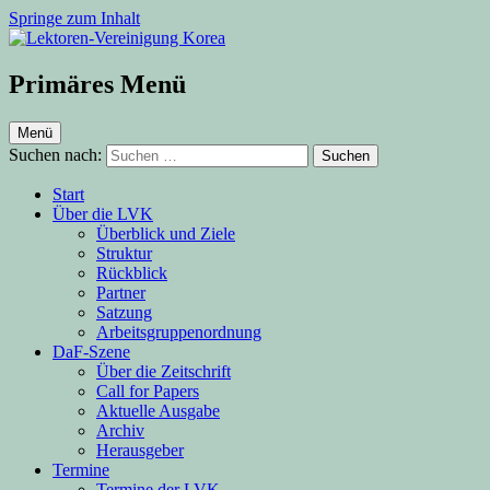
Springe zum Inhalt
Lektoren-Vereinigung Korea
Primäres Menü
Menü
Suchen nach:
Start
Über die LVK
Überblick und Ziele
Struktur
Rückblick
Partner
Satzung
Arbeitsgruppenordnung
DaF-Szene
Über die Zeitschrift
Call for Papers
Aktuelle Ausgabe
Archiv
Herausgeber
Termine
Termine der LVK