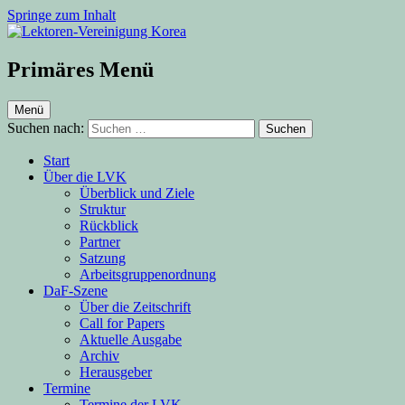
Springe zum Inhalt
Lektoren-Vereinigung Korea
Primäres Menü
Menü
Suchen nach:
Start
Über die LVK
Überblick und Ziele
Struktur
Rückblick
Partner
Satzung
Arbeitsgruppenordnung
DaF-Szene
Über die Zeitschrift
Call for Papers
Aktuelle Ausgabe
Archiv
Herausgeber
Termine
Termine der LVK