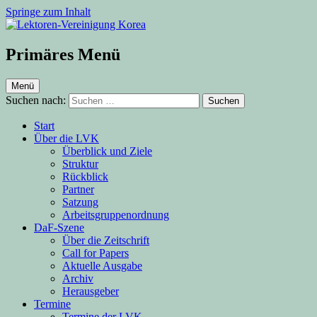
Springe zum Inhalt
Lektoren-Vereinigung Korea
Primäres Menü
Menü
Suchen nach:
Start
Über die LVK
Überblick und Ziele
Struktur
Rückblick
Partner
Satzung
Arbeitsgruppenordnung
DaF-Szene
Über die Zeitschrift
Call for Papers
Aktuelle Ausgabe
Archiv
Herausgeber
Termine
Termine der LVK