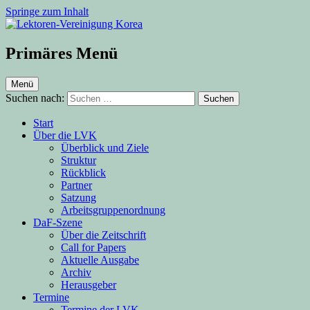
Springe zum Inhalt
Lektoren-Vereinigung Korea
Primäres Menü
Menü
Suchen nach:
Start
Über die LVK
Überblick und Ziele
Struktur
Rückblick
Partner
Satzung
Arbeitsgruppenordnung
DaF-Szene
Über die Zeitschrift
Call for Papers
Aktuelle Ausgabe
Archiv
Herausgeber
Termine
Termine der LVK