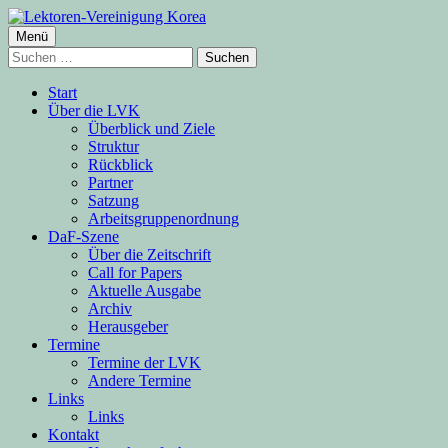
Springe
zum
Primäres
Menü
Lektoren-Vereinigung Korea
Inhalt
Suchen
Menü
nach:
Start
Über die LVK
Überblick und Ziele
Struktur
Rückblick
Partner
Satzung
Arbeitsgruppenordnung
DaF-Szene
Über die Zeitschrift
Call for Papers
Aktuelle Ausgabe
Archiv
Herausgeber
Termine
Termine der LVK
Andere Termine
Links
Links
Kontakt