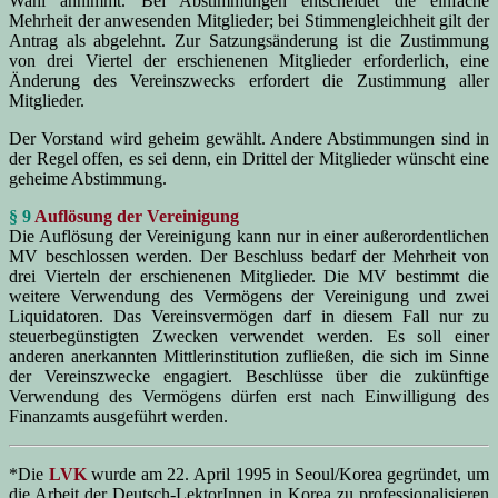
Wahl annimmt. Bei Abstimmungen entscheidet die einfache
Mehrheit der anwesenden Mitglieder; bei Stimmengleichheit gilt der
Antrag als abgelehnt. Zur Satzungsänderung ist die Zustimmung
von drei Viertel der erschienenen Mitglieder erforderlich, eine
Änderung des Vereinszwecks erfordert die Zustimmung aller
Mitglieder.
Der Vorstand wird geheim gewählt. Andere Abstimmungen sind in
der Regel offen, es sei denn, ein Drittel der Mitglieder wünscht eine
geheime Abstimmung.
§ 9
Auflösung der Vereinigung
Die Auflösung der Vereinigung kann nur in einer außerordentlichen
MV beschlossen werden. Der Beschluss bedarf der Mehrheit von
drei Vierteln der erschienenen Mitglieder. Die MV bestimmt die
weitere Verwendung des Vermögens der Vereinigung und zwei
Liquidatoren. Das Vereinsvermögen darf in diesem Fall nur zu
steuerbegünstigten Zwecken verwendet werden. Es soll einer
anderen anerkannten Mittlerinstitution zufließen, die sich im Sinne
der Vereinszwecke engagiert. Beschlüsse über die zukünftige
Verwendung des Vermögens dürfen erst nach Einwilligung des
Finanzamts ausgeführt werden.
*Die
LVK
wurde am 22. April 1995 in Seoul/Korea gegründet, um
die Arbeit der Deutsch-LektorInnen in Korea zu professionalisieren