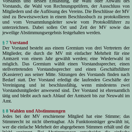
Vorstands und dessen Entlastung, die Wahl oder Abwahl des
Vorstands, die Wahl von Rechnungsprüfern, der Ausschluss von
Mitgliedern und die Auflösung des Vereins. Die Beschlüsse der MV
sind zu Beweiszwecken in einem Beschlussbuch zu protokollieren
und vom Versammlungsleiter sowie vom Protokollführer zu
unterzeichnen. Dabei sollen Ort und Zeit der MV sowie das
jeweilige Abstimmungsergebnis festgehalten werden.
§ 7
Vorstand
Der Vorstand besteht aus einem Gremium von drei Vertretern der
Mitglieder, die durch die MV mit einfacher Mehrheit für eine
Amtszeit von einem Jahr gewählt werden; eine Wiederwahl ist
möglich. Das Gremium wählt einen Vorstandssprecher, einen
stellvertretenden Vorstandssprecher und einen Geschäftsführer
(Kassierer) aus seiner Mitte. Sitzungen des Vorstands finden nach
Bedarf statt. Der Vorstand erledigt die laufenden Geschäfte der
Vereinigung und ist beschlussfähig, wenn mindestens zwei
Vorstandsmitglieder anwesend sind. Der Vorstand ist ehrenamtlich
tätig und bleibt auch nach Ablauf der Amtszeit bis zur Neuwahl im
Amt.
§ 8
Wahlen und Abstimmungen
Jedes bei der MV erschienene Mitglied hat eine Stimme; das
Stimmrecht ist nicht übertragbar. Als Funktionsträger gewählt ist,
wer die einfache Mehrheit der abgegebenen Stimmen erhält und die