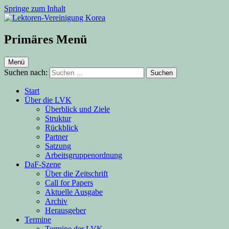
Springe zum Inhalt
Lektoren-Vereinigung Korea
Primäres Menü
Menü
Suchen nach:
Start
Über die LVK
Überblick und Ziele
Struktur
Rückblick
Partner
Satzung
Arbeitsgruppenordnung
DaF-Szene
Über die Zeitschrift
Call for Papers
Aktuelle Ausgabe
Archiv
Herausgeber
Termine
Termine der LVK