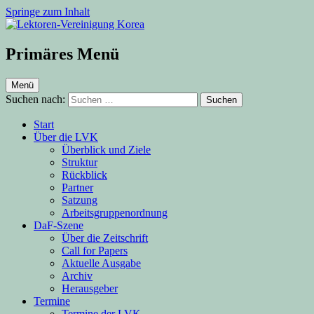
Springe zum Inhalt
Lektoren-Vereinigung Korea
Primäres Menü
Menü
Suchen nach:
Start
Über die LVK
Überblick und Ziele
Struktur
Rückblick
Partner
Satzung
Arbeitsgruppenordnung
DaF-Szene
Über die Zeitschrift
Call for Papers
Aktuelle Ausgabe
Archiv
Herausgeber
Termine
Termine der LVK