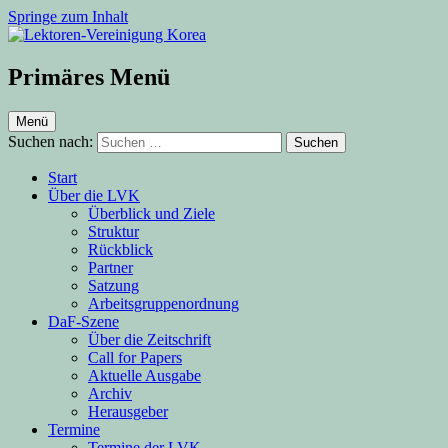
Springe zum Inhalt
Lektoren-Vereinigung Korea
Primäres Menü
Menü
Suchen nach:
Start
Über die LVK
Überblick und Ziele
Struktur
Rückblick
Partner
Satzung
Arbeitsgruppenordnung
DaF-Szene
Über die Zeitschrift
Call for Papers
Aktuelle Ausgabe
Archiv
Herausgeber
Termine
Termine der LVK