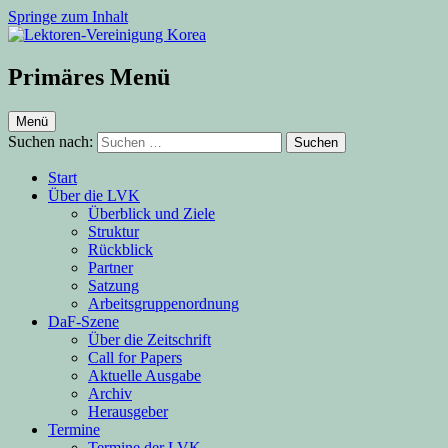
Springe zum Inhalt
Lektoren-Vereinigung Korea
Primäres Menü
Menü
Suchen nach:
Start
Über die LVK
Überblick und Ziele
Struktur
Rückblick
Partner
Satzung
Arbeitsgruppenordnung
DaF-Szene
Über die Zeitschrift
Call for Papers
Aktuelle Ausgabe
Archiv
Herausgeber
Termine
Termine der LVK