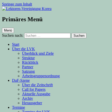
Springe zum Inhalt
Lektoren-Vereinigung Korea
Primäres Menü
Menü
Suchen nach:
Start
Über die LVK
Überblick und Ziele
Struktur
Rückblick
Partner
Satzung
Arbeitsgruppenordnung
DaF-Szene
Über die Zeitschrift
Call for Papers
Aktuelle Ausgabe
Archiv
Herausgeber
Termine
Termine der LVK